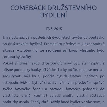
COMEBACK DRUŽSTEVNÍHO
BYDLENÍ
17. 3. 2015
Trh s byty zažívá v posledních dvou letech zvýšenou poptávku
po družstevním bydlení. Pramení to především z ekonomické
situace. – z obav lidí ze zadlužení při koupi vlastního bytu
formou hypotéky.
Pokud si dnes někdo chce pořídit nový byt, ale nesplňuje
přísné podmínky banky při žádosti o hypotéku nebo se nechce
zadlužovat, měl by si pořídit byt družstevní. Zatímco po
listopadu 1989 se bytová družstva věnovala především správě
svého bytového fondu a převodu bytových jednotek do
vlastnictví členů, kteří už splatili anuitu, vlastní výstavba
prakticky ustala. Tehdy chtěl každý hned bydlet ve vlastním, a