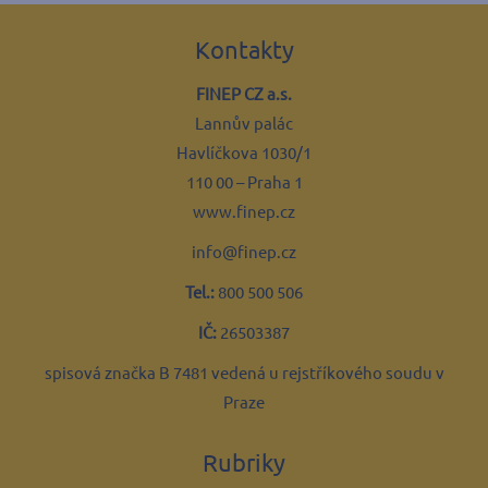
Kontakty
FINEP CZ a.s.
Lannův palác
Havlíčkova 1030/1
110 00 – Praha 1
www.finep.cz
info@finep.cz
Tel.:
800 500 506
IČ:
26503387
spisová značka B 7481 vedená u rejstříkového soudu v
Praze
Rubriky