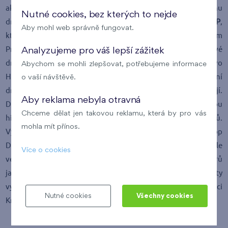
aktuálních developerských projektů. Nejvýrazněji se na trhu
Nutné cookies, bez kterých to nejde
družstevní výstavby profiluje developerská společnost
FINEP
,
Aby mohl web správně fungovat.
která těsně spolupracuje se Stavebním bytovým družstvem
Praha (SBD Praha). Společně nabízejí například nové
Analyzujeme pro váš lepší zážitek
družstevní byty v Praze 9 – Proseku v projektu Bytové družstvo
Abychom se mohli zlepšovat, potřebujeme informace
Habr, které za tímto účelem založily. Jinak se ale nová stavební
o vaší návštěvě.
družstva v posledních letech až na výjimky nezakládají.
Aby reklama nebyla otravná
Družstevní byty stavějí pro své členy družstva s dlouhou
Chceme dělat jen takovou reklamu, která by pro vás
historií, v menší míře pak vznikají pod taktovkou developerů.
mohla mít přínos.
Výjimkou je například výstavbové družstvo Coop
Development, které bylo založeno teprve v loňském roce, ale
Více o cookies
ve své nabídce má již na 400 družstevních bytů od developerů
jako zmíněný
FINEP
nebo VCES. Vedle Prahy družstevní byty
vyrostou v novostavbách v Olomouci, Chrudimi, Hradci
Nutné cookies
Všechny cookies
Králové, Mladé Boleslavi, Blansku nebo v Brně.