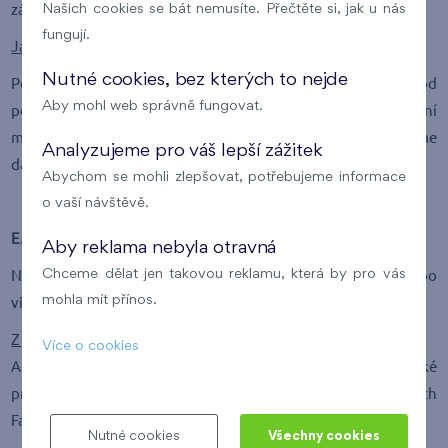
zájmu.
Našich cookies se bát nemusíte. Přečtěte si, jak u nás
fungují.
Jak dlouho budeme osobní údaje zpracovávat?
Nutné cookies, bez kterých to nejde
Po dobu poskytování našich služeb a poté 3 roky od
Aby mohl web správně fungovat.
posledního poskytnutí naší služby. Proti takovému zpracování
můžete
podat tzv. námitku
. V takovém případě vás nebudeme
Analyzujeme pro váš lepší zážitek
dále za marketingovými účely telefonicky kontaktovat.
Abychom se mohli zlepšovat, potřebujeme informace
o vaší návštěvě.
E. Fotografování na akcích
Aby reklama nebyla otravná
Na našich akcích se mohou pořizovat fotografie nebo
Chceme dělat jen takovou reklamu, která by pro vás
videozáznamy.
mohla mít přínos.
Z jakého důvodu?
Více o cookies
Akci chceme zachytit pro naše interní účely (archivace), a také
pro promo na našich webových stránkách a sociálních sítích
Facebook, LinkedIn, Instagram.
Nutné cookies
Všechny cookies