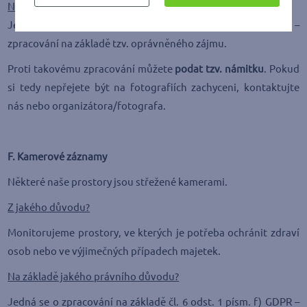
Na základě jakého právního důvodu?
Jedná se o zpracování na základě čl. 6 odst. 1 písm. f) GDPR –
zpracování na základě tzv. oprávněného zájmu.
Proti takovému zpracování můžete
podat tzv. námitku
. Pokud
si tedy nepřejete být na fotografiích zachyceni, kontaktujte
nás nebo organizátora/fotografa.
F. Kamerové záznamy
Některé naše prostory jsou střežené kamerami.
Z jakého důvodu?
Monitorujeme prostory, ve kterých je potřeba ochránit zdraví
osob nebo ve výjimečných případech majetek.
Na základě jakého právního důvodu?
Jedná se o zpracování na základě čl. 6 odst. 1 písm. f) GDPR –