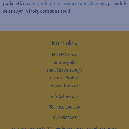
podat stížnost u
Úřadu pro ochranu osobních údajů
, případně
se se svými nároky obrátit na soud.
Kontakty
FINEP CZ a.s.
Lannův palác
Havlíčkova 1030/1
110 00 – Praha 1
www.finep.cz
info@finep.cz
Tel.:
800 500 506
IČ:
26503387
spisová značka B 7481 vedená u rejstříkového soudu v