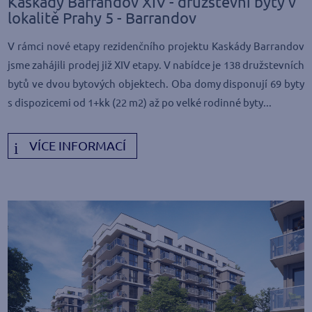
Kaskády Barrandov XIV - družstevní byty v
lokalitě Prahy 5 - Barrandov
V rámci nové etapy rezidenčního projektu Kaskády Barrandov
jsme zahájili prodej již XIV etapy. V nabídce je 138 družstevních
bytů ve dvou bytových objektech. Oba domy disponují 69 byty
s dispozicemi od 1+kk (22 m2) až po velké rodinné byty...
VÍCE INFORMACÍ