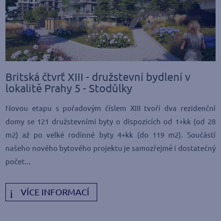
Britská čtvrť XIII - družstevní bydlení v
lokalitě Prahy 5 - Stodůlky
Novou etapu s pořadovým číslem XIII tvoří dva rezidenční
domy se 121 družstevními byty o dispozicích od 1+kk (od 28
m2) až po velké rodinné byty 4+kk (do 119 m2). Součástí
našeho nového bytového projektu je samozřejmě i dostatečný
počet...
VÍCE INFORMACÍ