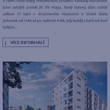
V rámci nové etapy rezidenčního projektu Kaskády Barrandov
jsme zahájili prodej již XV etapy. Nový bytový dům nabízí
celkem 57 bytů v družstevním vlastnictví v široké škále
jednotek od 1+kk až po rodinné 4+kk, kdy každý z bytů má buď
balkón...
VÍCE INFORMACÍ