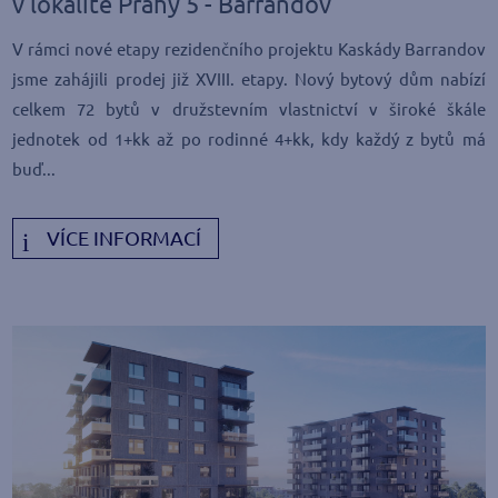
v lokalitě Prahy 5 - Barrandov
V rámci nové etapy rezidenčního projektu Kaskády Barrandov
jsme zahájili prodej již XVIII. etapy. Nový bytový dům nabízí
celkem 72 bytů v družstevním vlastnictví v široké škále
jednotek od 1+kk až po rodinné 4+kk, kdy každý z bytů má
buď...
VÍCE INFORMACÍ