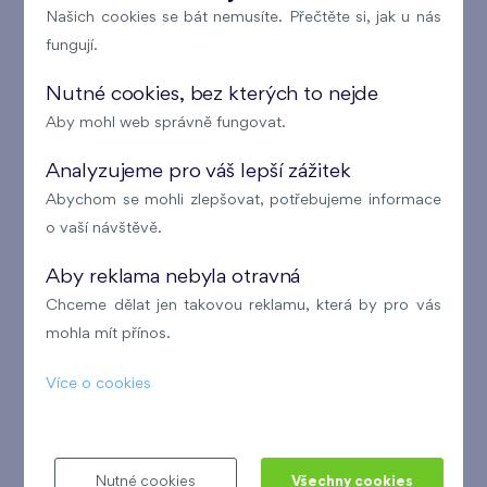
Našich cookies se bát nemusíte. Přečtěte si, jak u nás
Nadstandardní záruka 3 roky
fungují.
Energetická náročnost B
Nutné cookies, bez kterých to nejde
Garážová stání přímo pod domem
Aby mohl web správně fungovat.
Bezbariérový přístup
Analyzujeme pro váš lepší zážitek
Abychom se mohli zlepšovat, potřebujeme informace
o vaší návštěvě.
Aby reklama nebyla otravná
Chceme dělat jen takovou reklamu, která by pro vás
mohla mít přínos.
Více o cookies
Nutné cookies
Všechny cookies