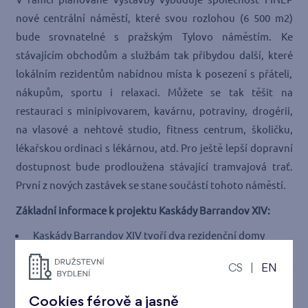
nové centrální náměstí, které svou rozlohou (6 500 m2)
bude srovnatelné s pražským Tylovo náměstím. Ke
stávajícím obchodům a službám tak přibydou další, které
lokálním rezidentům nabídnou místa k posezení s přáteli,
nákupům, sportu i relaxaci. Můžete se tak těšit na
restauraci s minipivovarem, kavárnu, potraviny, drogérii,
na vlasové a nehtové studio, fitness centrum, školičku,
lékařskou ordinaci s lékárnou, atd. Pro ještě lepší dopravní
dostupnost bude prodloužena stávající tramvajová trať.
První z nových zastávek se stane součástí tohoto náměstí.
Základní informace k projektu Kaskády Barrandov XIV:
Kaskády Barrandov XIV tvoří dva rezidenční domy
Celkový počet nových bytů v této etapě je 138 o
CS
|
EN
dispozicích 1+kk (od 22 m2) až po prostornější 4+kk (do
113 m2)
Cookies férově a jasně