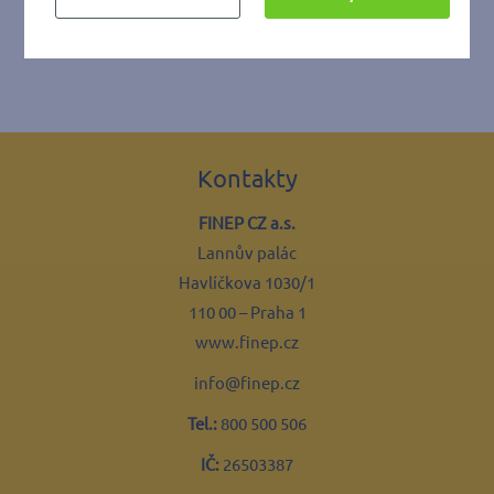
Kontakty
FINEP CZ a.s.
Lannův palác
Havlíčkova 1030/1
110 00 – Praha 1
www.finep.cz
info@finep.cz
Tel.:
800 500 506
IČ:
26503387