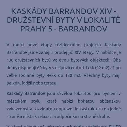
KASKÁDY BARRANDOV XIV -
DRUŽSTEVNÍ BYTY V LOKALITĚ
PRAHY 5 - BARRANDOV
V rámci nové etapy rezidenčního projektu Kaskády
Barrandov jsme zahájili prodej již XIV etapy. V nabídce je
138 družstevních bytů ve dvou bytových objektech. Oba
domy disponují 69 byty s dispozicemi od 1+kk (22 m2) až po
velké rodinné byty 4+kk do 120 m2. Všechny byty mají
balkón, lodžii nebo terasu.
Kaskády Barrandov
jsou skvělou lokalitou pro bydlení v
městském stylu, která nabízí bohatou občanskou
vybavenost a rozvinutou dopravní infrastrukturu na jedné
straně a místa k relaxaci a odpočinku na straně druhé.
V rámci plánované výstavby vybuduje společnost FINEP