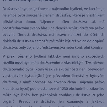
Družstevní bydlení je formou nájemního bydlení, ve kterém je
nájemce bytu současně členem družstva, které je vlastníkem
příslušného domu. Nájemce – člen družstva tak má
prostřednictvím svého hlasu na členské schůzi družstva právo
ovlivnit činnost družstva, má právo nahlížet do účetních
dokladů družstva a samozřejmě může být též volen do orgánů
družstva, tedy do jeho představenstva nebo kontrolní komise.
V praxi běžného bydlení fakticky není mnoho skutečných
rozdílů mezi bydlením družstevním a vlastnickým. Tzv. převod
družstevního bytu (který však ve skutečnosti není převodem
vlastnictví k bytu, nýbrž jen převodem členství v bytovém
družstvu, s nímž přechází na nového člena i nájemní právo
k danému bytu!) podle ustanovení § 230 obchodního zákoníku
může být činěn bez jakéhokoli souhlasu družstva či jeho
orgánů. Převod se družstvu jen oznamuje a jakékoli