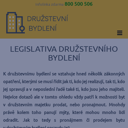
800 500 506
Infolinka zdarma
LEGISLATIVA DRUŽSTEVNÍHO
BYDLENÍ
K družstevnímu bydlení se vztahuje hned několik zákonných
opatření, kterými se musí řídit jak ti, kdo jej realizují, tak ti, kdo
jej spravují a v neposlední řadě také ti, kdo jsou jeho majiteli.
Nejvíce dotazů ale v tomto ohledu vždy patří k možnosti byt
v družstevním majetku prodat, nebo pronajmout. Mnohdy
právě kolem toho panují mýty, které mohou mnoho lidí
odradit. Jak to tedy s pronájmem či prodejem bytu
v družstevním bydlení opravdu je?