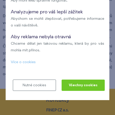
Aby mohl web správně fungovat.
speciální formální náležitosti.
Analyzujeme pro váš lepší zážitek
Další značnou odlišností družstevních bytů od bytů
Abychom se mohli zlepšovat, potřebujeme informace
ve vlastnictví jejich obyvatele je, že (právě s ohledem
o vaší návštěvě.
na rozdílnou osobu vlastníka) člen družstva není povinen
platit z bytu daň z nemovitosti. Tu platí jako vlastník družstvo.
Aby reklama nebyla otravná
Chceme dělat jen takovou reklamu, která by pro vás
Členové družstva, kteří jsou nájemci bytů, jsou vázáni
mohla mít přínos.
stanovami družstva a případnými dalšími interními předpisy
družstva. Ty zejména stanoví pravidla pro opravy v bytě,
Více o cookies
mnohdy odchylně (s větší spoluúčastí člena družstva)
od běžného stavu v nájemních bytech.
Nutné cookies
Všechny cookies
Kontakty
FINEP CZ a.s.