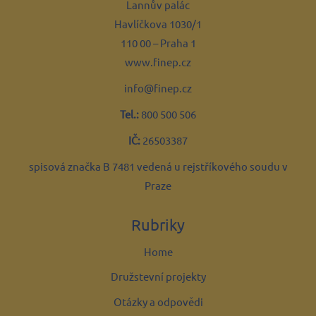
Lannův palác
Havlíčkova 1030/1
110 00 – Praha 1
www.finep.cz
info@finep.cz
Tel.:
800 500 506
IČ:
26503387
spisová značka B 7481 vedená u rejstříkového soudu v
Praze
Rubriky
Home
Družstevní projekty
Otázky a odpovědi